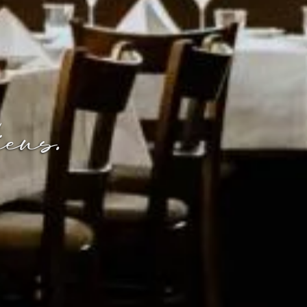
T
ens.