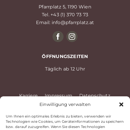
Pfarrplatz 5, 1190 Wien
Tel. +43 (1) 370 73 73
Email: info@pfarrplatz.at
ÖFFNUNGSZEITEN
Täglich ab 12 Uhr
Karriere
Impressum
Datenschutz
Einwilligung verwalten
Barrierefreiheitserklärung
Allgemeine Geschäftsbedingungen
Um Ihnen ein optimales Erlebnis zu bieten, verwenden wir
Technologien wie Cookies, um Geräteinformationen zu speichern
Newsletter
Reservieren
Gutscheine
bzw. darauf zuzugreifen. Wenn Sie diesen Technologien