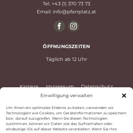
Tel. +43 (1) 370 73 73
Email: info@pfarrplatz.at
ÖFFNUNGSZEITEN
Täglich ab 12 Uhr
Karriere
Impressum
Datenschutz
Einwilligung verwalten
Barrierefreiheitserklärung
Allgemeine Geschäftsbedingungen
Um Ihnen ein optimales Erlebnis zu bieten, verwenden wir
Technologien wie Cookies, um Geräteinformationen zu speichern
Newsletter
Reservieren
Gutscheine
bzw. darauf zuzugreifen. Wenn Sie diesen Technologien
zustimmen, können wir Daten wie das Surfverhalten oder
© Pfarrplatz Gastronomiebetriebs GmbH
eindeutige IDs auf dieser Website verarbeiten. Wenn Sie Ihre