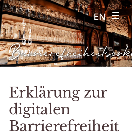
Zum
Inhalt
EN
springen
Barrierefreiheitser
Erklärung zur
digitalen
Barrierefreiheit